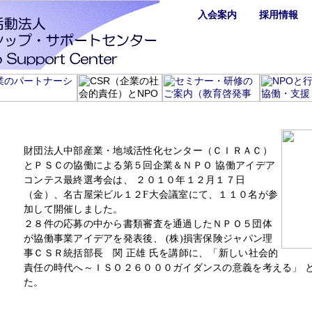
入会案内
採用情報
第5回企業&NPO協働アイデアコンテスト
財団法人中部産業・地域活性化センター（ＣＩＲＡＣ）
とＰＳＣの協働による第５回企業＆ＮＰＯ 協働アイデア
コンテス最終選考会は、 ２０１０年１２月１７日
（金）、名古屋栄ビル１２F大会議室にて、１１０名が参
加して開催しました。
２８件の応募の中から書類審査を通過したＮＰＯ５団体
が協働事業アイデアを発表後、 (株)損害保険ジャパン理
事ＣＳＲ統括部長 関 正雄 氏を講師に、「新しい社会的
責任の時代へ～ＩＳＯ２６０００ガイダンスの意義を考える」 
た。