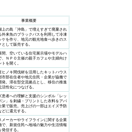
事業概要
湖上の島「沖島」で増えすぎて廃棄され
る外来魚のブラックバスを利用して冷凍
ッケを作り、地元の観光地食べ歩きのス
クとして販売する。
昼間、空いている住宅展示場やモデルハ
で、ＮＰＯ主催の親子カフェや主婦向け
ントを開く。
産ヒノキ間伐材を活用したキットハウス
都市部在住者や地元住民・企業が協働で
開発。滞在型交流拠点とし、移住の推進
元活性化につなげる。
ズ患者への理解と支援のシンボル「レッ
ボン」を刺繍・プリントした衣料をアパ
企業で販売。売上げの一部はエイズ予防
などに還元する。
スメーカーやライフラインに関する企業
働で、新規住民へ地域の魅力や生活情報
を発信する。