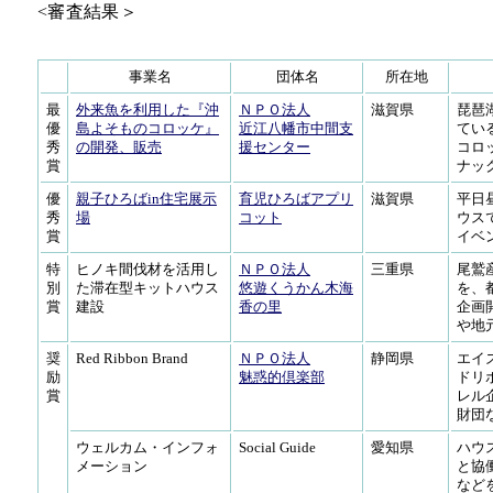
<審査結果＞
事業名
団体名
所在地
最
外来魚を利用した『沖
ＮＰＯ法人
滋賀県
琵琶
優
島よそものコロッケ』
近江八幡市中間支
てい
秀
の開発、販売
援センター
コロ
賞
ナッ
優
親子ひろばin住宅展示
育児ひろばアプリ
滋賀県
平日
秀
場
コット
ウス
賞
イベ
特
ヒノキ間伐材を活用し
ＮＰＯ法人
三重県
尾鷲
別
た滞在型キットハウス
悠遊くうかん木海
を、
賞
建設
香の里
企画
や地
奨
Red Ribbon Brand
ＮＰＯ法人
静岡県
エイ
励
魅惑的倶楽部
ドリ
賞
レル
財団
ウェルカム・インフォ
Social Guide
愛知県
ハウ
メーション
と協
など